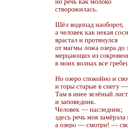
но речь как молоко
створожилась.
Шёл водопад наоборот,
а человек как некая сосн
врастал и протянулся
от магмы ложа озера до з
мерцающих из сокровен
в моих волнах все гребе
Но озеро спокойно и сво
и горы старые в снегу —
Там в инее зелёный лис
и заповедник.
Человек — наследник;
здесь речь моя замёрзла 
а озеро — смотри! — св