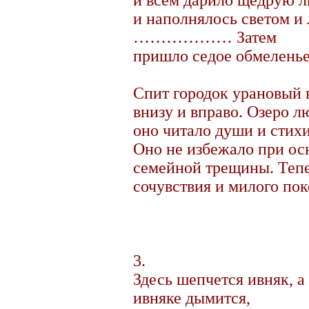
и всем дарило щедрую л
и наполнялось светом и
……………… Затем
пришло седое обмеленье
Спит городок урановый 
внизу и вправо. Озеро л
оно читало души и стихи
Оно не избежало при ос
семейной трещины. Тепе
сочувствия и милого пок
3.
Здесь шепчется ивняк, а 
ивняке дымится,