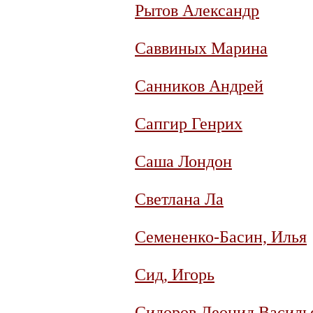
Рытов Александр
Саввиных Марина
Санников Андрей
Сапгир Генрих
Саша Лондон
Светлана Ла
Семененко-Басин, Илья
Сид, Игорь
Сидоров Леонид Василь