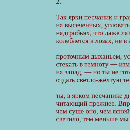
2.
Так ярки песчаник и гра
на высеченных, угловат
надгробьях, что даже ла
колеблется в лозах, не в 
проточным дыханьем, ус
стекать в темноту — из
на запад, — но ты не гот
отдать светло-жёлтую те
ты, в ярком песчанике д
читающий прежнее. Впр
чем суше оно, чем ясней
светило, тем меньше мы