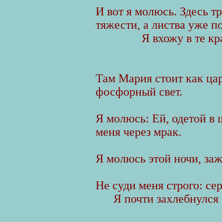
И вот я молюсь. Здесь т
тяжести, а листва уже п
Я вхожу в те к
Там Мария стоит как ца
фосфорный свет.
Я молюсь: Ей, одетой в
меня через мрак.
Я молюсь этой ночи, заж
Не суди меня строго: се
Я почти захлебнулся 