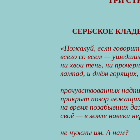
ТРИ СТ
СЕРБСКОЕ КЛАД
«
Пожалуй, если говорить
всего со всем — ушедши
ни хвои тень, ни прочер
лампад, и днём горящих,
прочувствованных надпи
прикрыт позор лежащих 
на время позабывших д
своё — в земле навеки н
не нужны им. А нам?