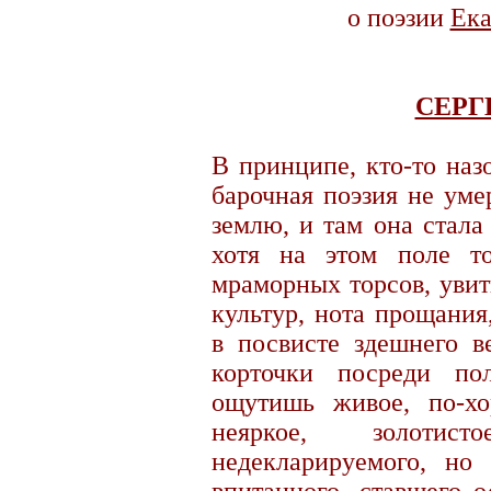
о поэзии
Ека
СЕРГ
В принципе, кто-то наз
барочная поэзия не уме
землю, и там она стала
хотя на этом поле то
мраморных торсов, уви
культур, нота прощания
в посвисте здешнего в
корточки посреди по
ощутишь живое, по-хо
неяркое, золотист
недекларируемого, но 